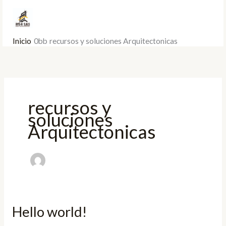
Ir
al
contenido
Inicio
recursos y soluciones Arquitectonicas
recursos y
soluciones
Arquitectonicas
Hello world!
Hello
world!